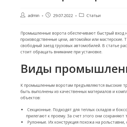
Автор
Запись
Рубрика
admin
29.07.2022
Статьи
записи:
опубликована:
записи:
Промышленные ворота обеспечивают быстрый вход на
производственные цехи, автомойки или мастерские. 
свободный заезд грузовых автомобилей. В статье ра
стоит обращать внимание при установке.
Виды промышлен
К промышленным воротам предъявляются высокие тре
быть выполнены из качественных материалов и ком
объектов:
Секционные. Подходят для теплых складов и боксо
прилегают к проему. За счет этого они сохраняют
Рулонные. Их конструкция похожа на рольставни, 