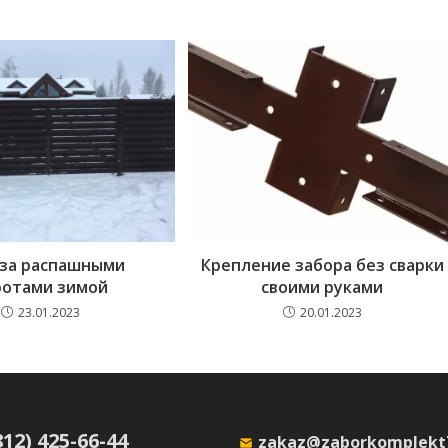
 за распашными
Крепление забора без сварки
ротами зимой
своими руками
23.01.2023
20.01.2023
812) 425-66-44
zakaz@zaborkomplekt7