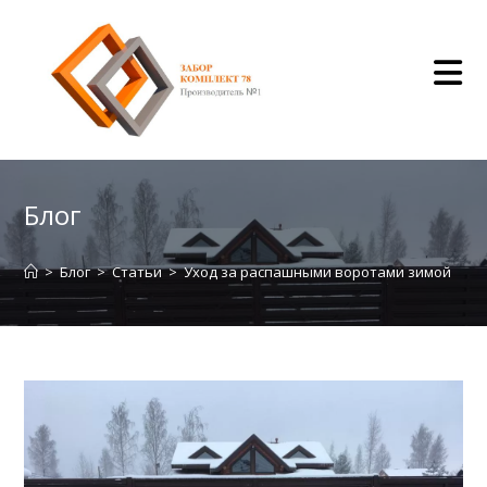
Перейти
к
содержимому
Блог
>
Блог
>
Статьи
>
Уход за распашными воротами зимой